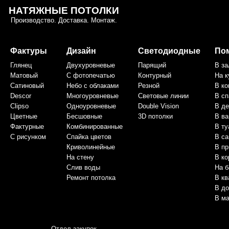
НАТЯЖНЫЕ ПОТОЛКИ
Производство. Доставка. Монтаж.
Фактуры
Дизайн
Светодиодные
По
Глянец
Двухуровневые
Парящий
В за
Матовый
С фотопечатью
Контурный
На 
Сатиновый
Небо с облаками
Резной
В ко
Descor
Многоуровневые
Световые линии
В сп
Clipso
Одноуровневые
Double Vision
В д
Цветные
Бесшовные
3D потолки
В ва
Фактурные
Комбинированные
В ту
С рисунком
Спайка цветов
В са
Криволинейные
В п
На стену
В ко
Слив воды
На б
Ремонт потолка
В кв
В д
В ма
Отдел закупок